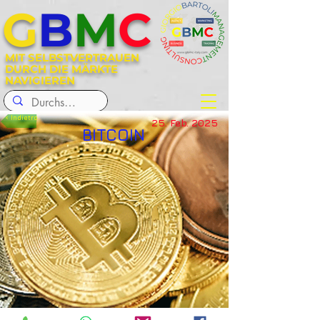
G
B
M
C
MIT SELBSTVERTRAUEN
DURCH DIE MÄRKTE
NAVIGIEREN
< Indietro
25. Feb. 2025
BITCOIN