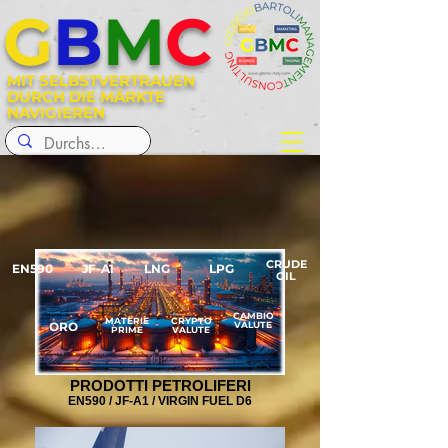
G
B
M
C
MIT SELBSTVERTRAUEN
DURCH DIE MÄRKTE
NAVIGIEREN
CRUDE
EN590
JF-A1
LNG
LPG
OIL
CAMBIO
MATERIE
CRYPTO
ORO
VALUTE
PRIME
VALUTE
PRODOTTI PETROLIFERI
EN590 / JF-A1 / VIRGIN FUEL D6