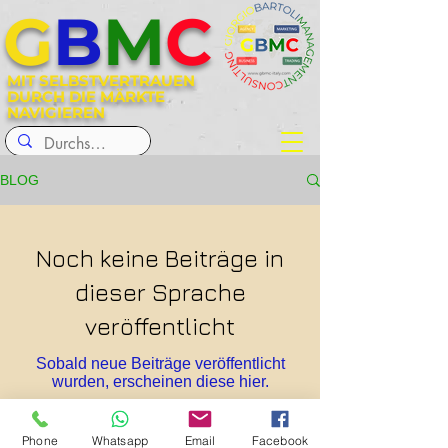
G
B
M
C
MIT SELBSTVERTRAUEN
DURCH DIE MÄRKTE
NAVIGIEREN
BLOG
Noch keine Beiträge in
dieser Sprache
veröffentlicht
Sobald neue Beiträge veröffentlicht
wurden, erscheinen diese hier.
Phone
Whatsapp
Email
Facebook
© 2024 von GBMC – Giorgio Bartoli Management Consulting