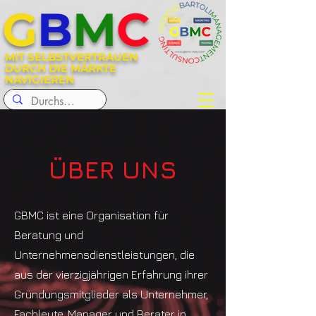
G
B
M
C
MIT SELBSTVERTRAUEN
DURCH DIE MÄRKTE
NAVIGIEREN
ÜBER UNS
GBMC ist eine Organisation für
Beratung und
Unternehmensdienstleistungen, die
aus der vierzigjährigen Erfahrung ihrer
Gründungsmitglieder als Unternehmer,
Fachleute, Manager und Berater in