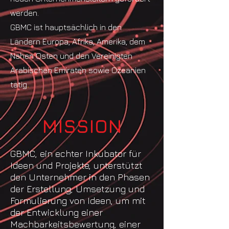
werden.
GBMC ist hauptsächlich in den
Ländern Europa, Afrika, Amerika, dem
Nahen Osten und den Vereinigten
Arabischen Emiraten sowie Ozeanien
tätig
.
MISSION
GBMC, ein echter Inkubator für
Ideen und Projekte, unterstützt
den Unternehmer in den Phasen
der Erstellung, Umsetzung und
Formulierung von Ideen, um mit
der Entwicklung einer
Machbarkeitsbewertung, einer