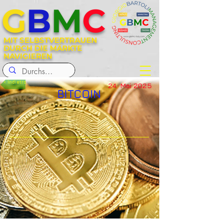
G
B
M
C
MIT SELBSTVERTRAUEN
DURCH DIE MÄRKTE
NAVIGIEREN
< Indietro
24. Mai 2025
BITCOIN