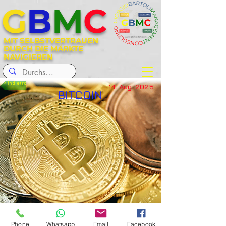
G
B
M
C
MIT SELBSTVERTRAUEN
DURCH DIE MÄRKTE
NAVIGIEREN
< Indietro
14. Aug. 2025
BITCOIN
Phone
Whatsapp
Email
Facebook