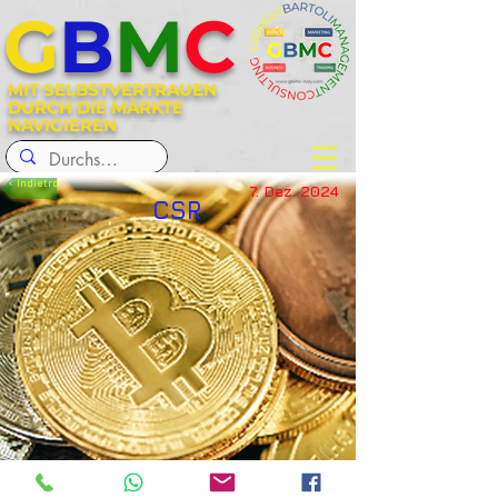
G
B
M
C
MIT SELBSTVERTRAUEN
DURCH DIE MÄRKTE
NAVIGIEREN
< Indietro
7. Dez. 2024
CSR