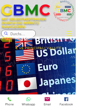
G
B
M
C
MIT SELBSTVERTRAUEN
DURCH DIE MÄRKTE
NAVIGIEREN
< Indietro
18. Nov. 2024
€ vs PRINCIPALI VALUTE
< Precedente
Successivo >
Phone
Whatsapp
Email
Facebook