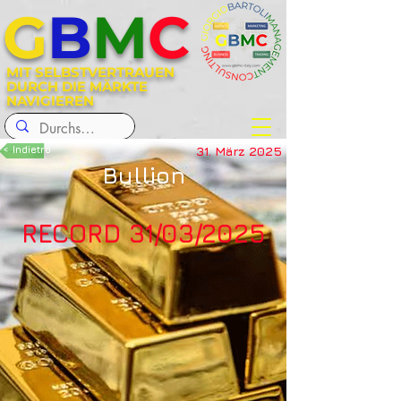
G
B
M
C
MIT SELBSTVERTRAUEN
DURCH DIE MÄRKTE
NAVIGIEREN
< Indietro
31. März 2025
Bullion
RECORD 31/03/2025