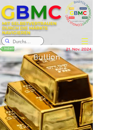
G
B
M
C
MIT SELBSTVERTRAUEN
DURCH DIE MÄRKTE
NAVIGIEREN
< Indietro
21. Nov. 2024
Bullion