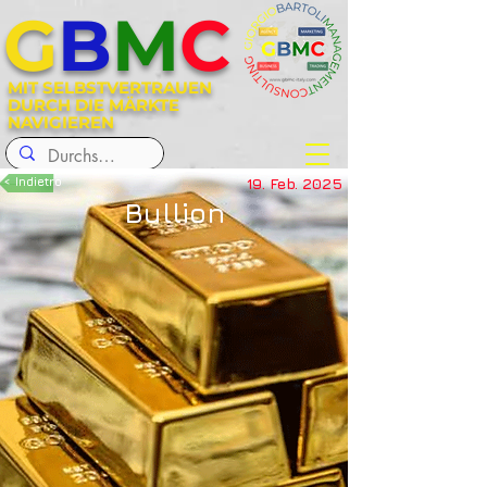
G
B
M
C
MIT SELBSTVERTRAUEN
DURCH DIE MÄRKTE
NAVIGIEREN
< Indietro
19. Feb. 2025
Bullion