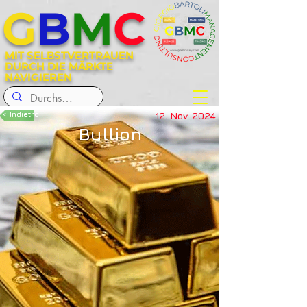
G
B
M
C
MIT SELBSTVERTRAUEN
DURCH DIE MÄRKTE
NAVIGIEREN
< Indietro
12. Nov. 2024
Bullion