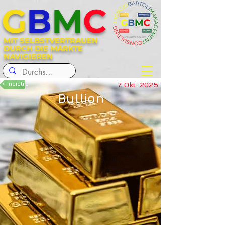
G
B
M
C
MIT SELBSTVERTRAUEN
DURCH DIE MÄRKTE
NAVIGIEREN
< Indietro
7. Okt. 2025
Bullion