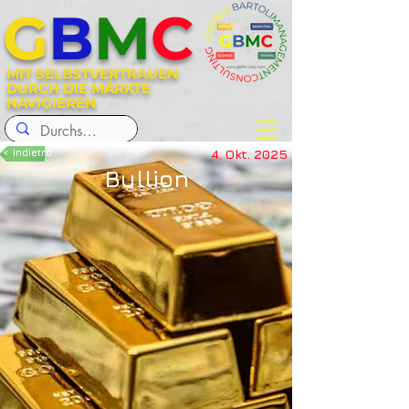
G
B
M
C
MIT SELBSTVERTRAUEN
DURCH DIE MÄRKTE
NAVIGIEREN
< Indietro
4. Okt. 2025
Bullion