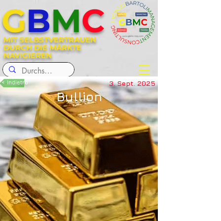
G
B
M
C
MIT SELBSTVERTRAUEN
DURCH DIE MÄRKTE
NAVIGIEREN
< Indietro
3. Sept. 2025
Bullion