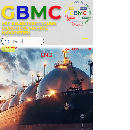
G
B
M
C
MIT SELBSTVERTRAUEN
DURCH DIE MÄRKTE
NAVIGIEREN
< Indietro
24. Nov. 2024
LNG