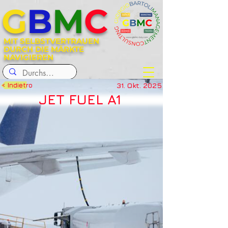
G
B
M
C
MIT SELBSTVERTRAUEN
DURCH DIE MÄRKTE
NAVIGIEREN
31. Okt. 2025
< Indietro
JET FUEL A1