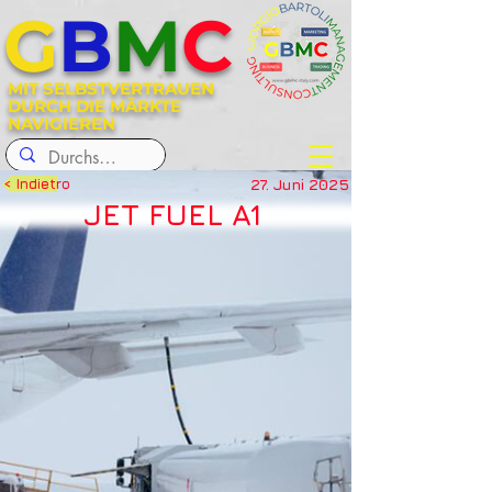
G
B
M
C
MIT SELBSTVERTRAUEN
DURCH DIE MÄRKTE
NAVIGIEREN
27. Juni 2025
< Indietro
JET FUEL A1