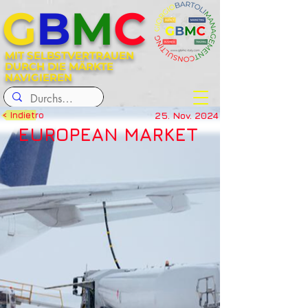
G
B
M
C
MIT SELBSTVERTRAUEN
DURCH DIE MÄRKTE
NAVIGIEREN
25. Nov. 2024
< Indietro
EUROPEAN MARKET