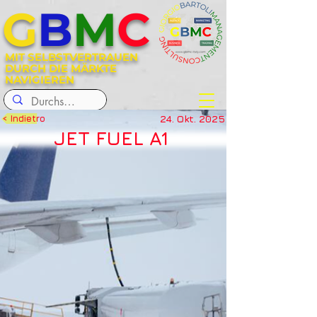
G
B
M
C
MIT SELBSTVERTRAUEN
DURCH DIE MÄRKTE
NAVIGIEREN
24. Okt. 2025
< Indietro
JET FUEL A1