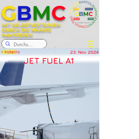
G
B
M
C
MIT SELBSTVERTRAUEN
DURCH DIE MÄRKTE
NAVIGIEREN
23. Nov. 2024
< Indietro
JET FUEL A1