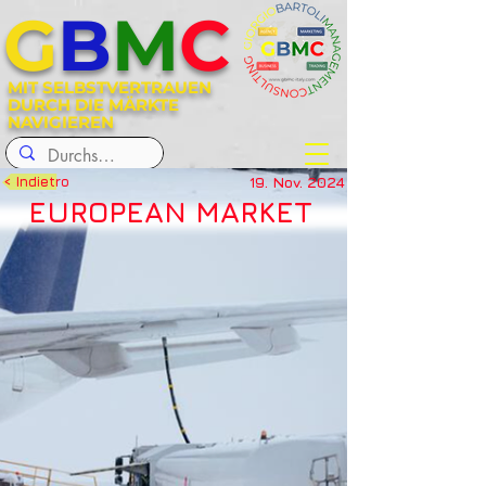
G
B
M
C
MIT SELBSTVERTRAUEN
DURCH DIE MÄRKTE
NAVIGIEREN
19. Nov. 2024
< Indietro
EUROPEAN MARKET