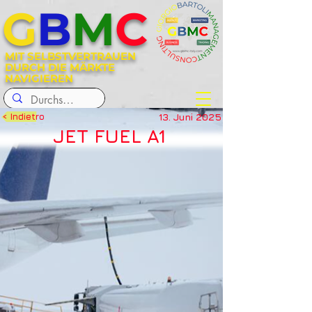
G
B
M
C
MIT SELBSTVERTRAUEN
DURCH DIE MÄRKTE
NAVIGIEREN
13. Juni 2025
< Indietro
JET FUEL A1