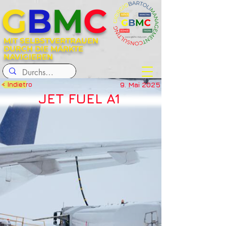
G
B
M
C
MIT SELBSTVERTRAUEN
DURCH DIE MÄRKTE
NAVIGIEREN
9. Mai 2025
< Indietro
JET FUEL A1