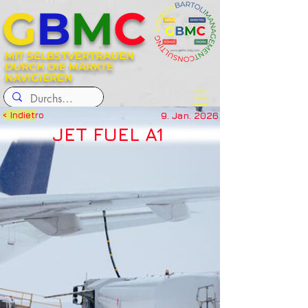
G
B
M
C
MIT SELBSTVERTRAUEN
DURCH DIE MÄRKTE
NAVIGIEREN
9. Jan. 2026
< Indietro
JET FUEL A1