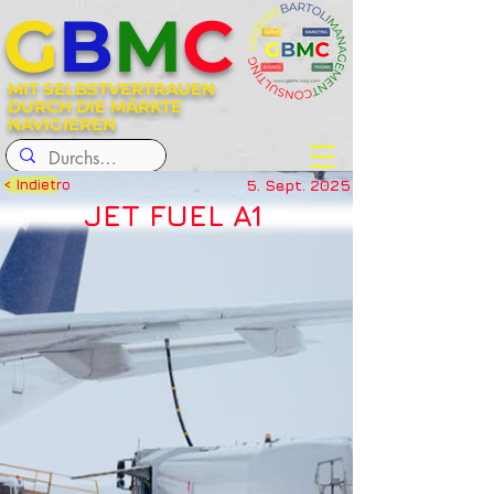
G
B
M
C
MIT SELBSTVERTRAUEN
DURCH DIE MÄRKTE
NAVIGIEREN
5. Sept. 2025
< Indietro
JET FUEL A1