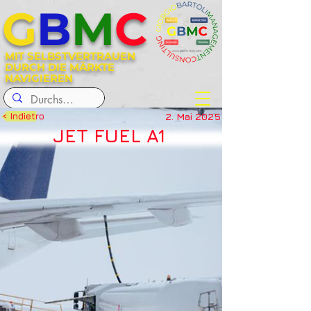
G
B
M
C
MIT SELBSTVERTRAUEN
DURCH DIE MÄRKTE
NAVIGIEREN
2. Mai 2025
< Indietro
JET FUEL A1