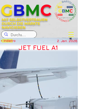
G
B
M
C
MIT SELBSTVERTRAUEN
DURCH DIE MÄRKTE
NAVIGIEREN
2. Jan. 2026
< Indietro
JET FUEL A1