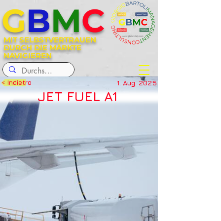
G
B
M
C
MIT SELBSTVERTRAUEN
DURCH DIE MÄRKTE
NAVIGIEREN
1. Aug. 2025
< Indietro
JET FUEL A1