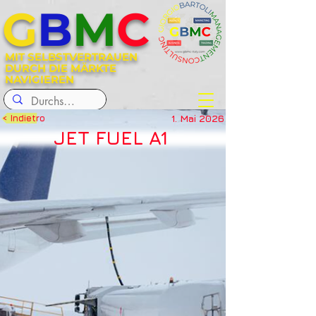
G
B
M
C
MIT SELBSTVERTRAUEN
DURCH DIE MÄRKTE
NAVIGIEREN
1. Mai 2026
< Indietro
JET FUEL A1