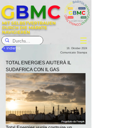
G
B
M
C
MIT SELBSTVERTRAUEN
DURCH DIE MÄRKTE
NAVIGIEREN
< Indietro
16. Oktober 2024
Comunicato Stampa
TOTAL ENERGIES AIUTERÀ IL 
SUDAFRICA CON IL GAS
Total Energies vuole costruire un 