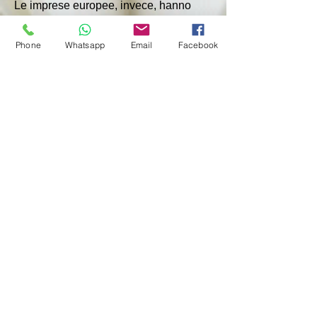
Le imprese europee, invece, hanno 
richiesto tutta la documentazione 
relativa al progetto, che sarebbe in 
Phone
Whatsapp
Email
Facebook
difficoltà. Avevano informazioni che 
Venture Global LNG, durante un 
periodo di prezzi elevati, 
semplicemente non voleva onorare i 
contratti a lungo termine e ha rilasciato 
l'intero volume di LNG prodotto sul 
mercato spot.
Ora la questione su chi abbia ragione 
nella scandalosa controversia 
(particolarmente rilevante dal 2022, 
quando gli acquirenti europei 
iniziarono a cercare negli Stati Uniti un 
sostituto per le forniture di gasdotto 
russo) sarà decisa non dai contratti, 
ma dal tribunale.