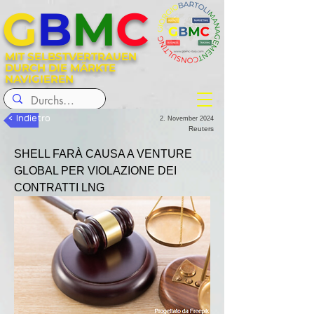
G
B
M
C
MIT SELBSTVERTRAUEN
DURCH DIE MÄRKTE
NAVIGIEREN
< Indietro
2. November 2024
Reuters
SHELL FARÀ CAUSA A VENTURE 
GLOBAL PER VIOLAZIONE DEI 
CONTRATTI LNG