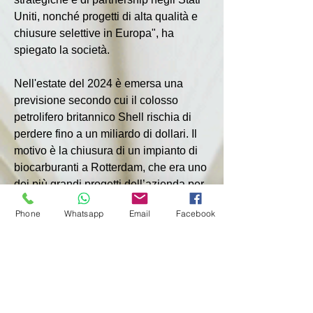
Uniti, nonché progetti di alta qualità e 
chiusure selettive in Europa", ha 
spiegato la società.
Nell'estate del 2024 è emersa una 
previsione secondo cui il colosso 
petrolifero britannico Shell rischia di 
perdere fino a un miliardo di dollari. Il 
motivo è la chiusura di un impianto di 
biocarburanti a Rotterdam, che era uno 
dei più grandi progetti dell’azienda per 
la transizione verso l’energia 
Phone
Whatsapp
Email
Facebook
alternativa.
Nel dicembre 2024, la Shell ha chiuso 
la sua raffineria di petrolio sull'isola di 
Pulau Bukom a Singapore. Il motivo 
per cui il colosso petrolifero ha 