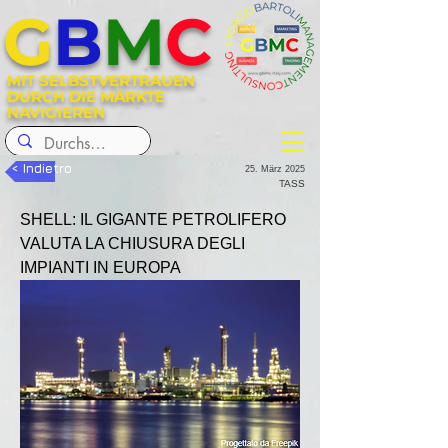
G
B
M
C
MIT SELBSTVERTRAUEN
DURCH DIE MÄRKTE
NAVIGIEREN
< Indietro
25. März 2025
TASS
SHELL: IL GIGANTE PETROLIFERO 
VALUTA LA CHIUSURA DEGLI 
IMPIANTI IN EUROPA