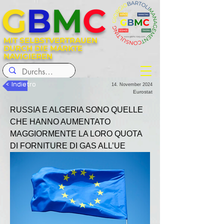
G
B
M
C
MIT SELBSTVERTRAUEN
DURCH DIE MÄRKTE
NAVIGIEREN
< Indietro
14. November 2024
Eurostat
RUSSIA E ALGERIA SONO QUELLE 
CHE HANNO AUMENTATO 
MAGGIORMENTE LA LORO QUOTA 
DI FORNITURE DI GAS ALL’UE 