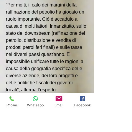
“Per molti, il calo dei margini della 
raffinazione del petrolio ha giocato un 
ruolo importante. Ciò è accaduto a 
causa di molti fattori. Innanzitutto, sullo 
stato del downstream (raffinazione del 
petrolio, distribuzione e vendita di 
prodotti petroliferi finali) e sulle tasse 
nei diversi paesi quest'anno. È 
impossibile unificare tutte le ragioni a 
causa della geografia specifica delle 
diverse aziende, dei loro progetti e 
delle politiche fiscali dei governi 
locali”, afferma l’esperto.
Egli ha inoltre sottolineato che anche il 
prezzo del petrolio gioca un ruolo 
Phone
Whatsapp
Email
Facebook
importante. Più è alto e più il mercato è 
regolamentato, più basso è il margine. 
Questi fattori hanno coinciso in un 