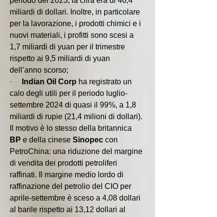
periodo del 2023, la cifra era di 46,4 
miliardi di dollari. Inoltre, in particolare 
per la lavorazione, i prodotti chimici e i 
nuovi materiali, i profitti sono scesi a 
1,7 miliardi di yuan per il trimestre 
rispetto ai 9,5 miliardi di yuan 
dell’anno scorso;
·     
Indian Oil Corp
 ha registrato un 
calo degli utili per il periodo luglio-
settembre 2024 di quasi il 99%, a 1,8 
miliardi di rupie (21,4 milioni di dollari). 
Il motivo è lo stesso della britannica 
BP 
e della cinese 
Sinopec 
con 
PetroChina: una riduzione del margine 
di vendita dei prodotti petroliferi 
raffinati. Il margine medio lordo di 
raffinazione del petrolio del CIO per 
aprile-settembre è sceso a 4,08 dollari 
al barile rispetto ai 13,12 dollari al 