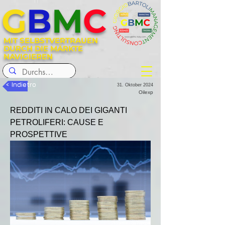
G
B
M
C
MIT SELBSTVERTRAUEN
DURCH DIE MÄRKTE
NAVIGIEREN
< Indietro
31. Oktober 2024
Oilexp
REDDITI IN CALO DEI GIGANTI 
PETROLIFERI: CAUSE E 
PROSPETTIVE