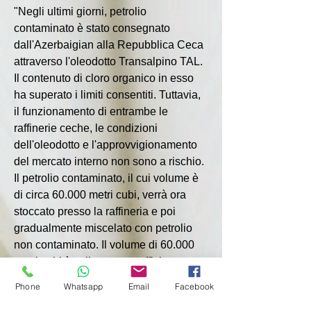
"Negli ultimi giorni, petrolio 
contaminato è stato consegnato 
dall'Azerbaigian alla Repubblica Ceca 
attraverso l'oleodotto Transalpino TAL. 
Il contenuto di cloro organico in esso 
ha superato i limiti consentiti. Tuttavia, 
il funzionamento di entrambe le 
raffinerie ceche, le condizioni 
dell'oleodotto e l'approvvigionamento 
del mercato interno non sono a rischio. 
Il petrolio contaminato, il cui volume è 
di circa 60.000 metri cubi, verrà ora 
stoccato presso la raffineria e poi 
gradualmente miscelato con petrolio 
non contaminato. Il volume di 60.000 
metri cubi è solitamente sufficiente per 
diversi giorni di funzionamento della 
Phone
Whatsapp
Email
Facebook
raffineria", si legge nella nota.