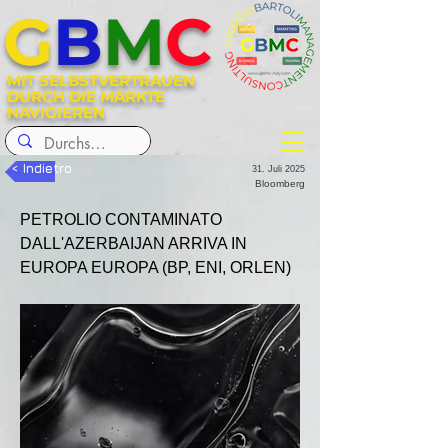
G
B
M
C
MIT SELBSTVERTRAUEN
DURCH DIE MÄRKTE
NAVIGIEREN
< Indietro
31. Juli 2025
Bloomberg
PETROLIO CONTAMINATO 
DALL'AZERBAIJAN ARRIVA IN 
EUROPA EUROPA (BP, ENI, ORLEN)