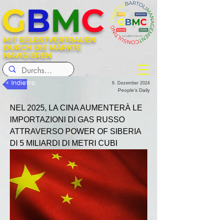
G
B
M
C
MIT SELBSTVERTRAUEN
DURCH DIE MÄRKTE
NAVIGIEREN
< Indietro
6. Dezember 2024
People's Daily
NEL 2025, LA CINA AUMENTERÀ LE 
IMPORTAZIONI DI GAS RUSSO 
ATTRAVERSO POWER OF SIBERIA 
DI 5 MILIARDI DI METRI CUBI