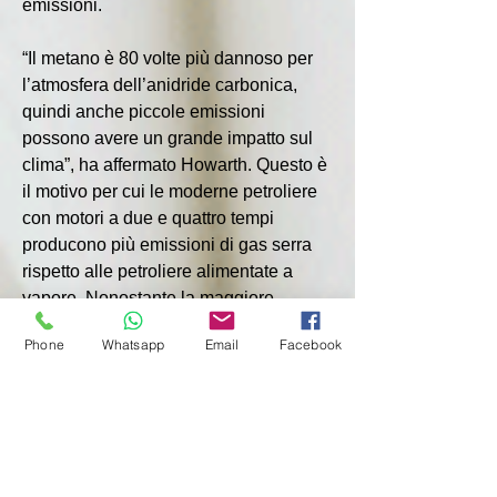
emissioni.
“Il metano è 80 volte più dannoso per 
l’atmosfera dell’anidride carbonica, 
quindi anche piccole emissioni 
possono avere un grande impatto sul 
clima”, ha affermato Howarth. Questo è 
il motivo per cui le moderne petroliere 
con motori a due e quattro tempi 
producono più emissioni di gas serra 
rispetto alle petroliere alimentate a 
vapore. Nonostante la maggiore 
efficienza del carburante e le minori 
Phone
Whatsapp
Email
Facebook
emissioni di anidride carbonica, il 
metano viene ancora rilasciato nei gas 
di scarico delle cisterne.
Durante la liquefazione del gas 
naturale si verificano emissioni 