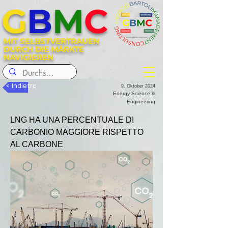
G
B
M
C
MIT SELBSTVERTRAUEN
DURCH DIE MÄRKTE
NAVIGIEREN
< Indietro
9. Oktober 2024
Energy Science &
Engineering
LNG HA UNA PERCENTUALE DI 
CARBONIO MAGGIORE RISPETTO 
AL CARBONE