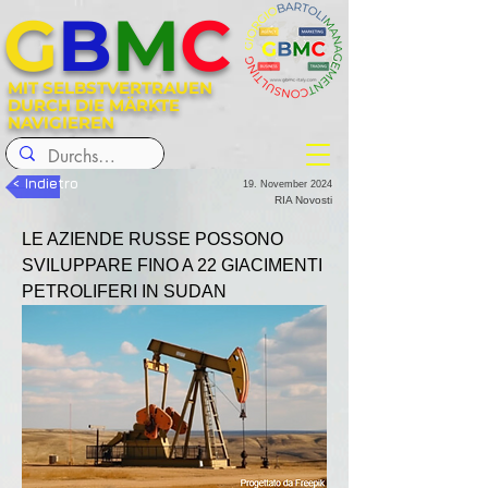
G
B
M
C
MIT SELBSTVERTRAUEN
DURCH DIE MÄRKTE
NAVIGIEREN
< Indietro
19. November 2024
RIA Novosti
LE AZIENDE RUSSE POSSONO 
SVILUPPARE FINO A 22 GIACIMENTI 
PETROLIFERI IN SUDAN