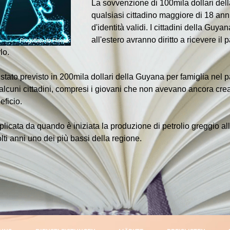
La sovvenzione di 100mila dollari del
qualsiasi cittadino maggiore di 18 ann
d'identità validi. I cittadini della Guy
all'estero avranno diritto a ricevere 
lo.
stato previsto in 200mila dollari della Guyana per famiglia nel p
 alcuni cittadini, compresi i giovani che non avevano ancora crea
eficio.
icata da quando è iniziata la produzione di petrolio greggio alla 
lti anni uno dei più bassi della regione.