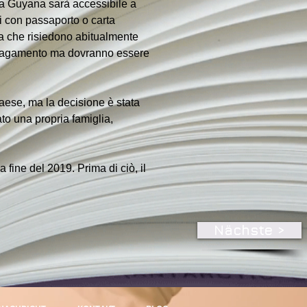
la Guyana sarà accessibile a 
i con passaporto o carta 
ana che risiedono abitualmente 
il pagamento ma dovranno essere 
aese, ma la decisione è stata 
to una propria famiglia, 
fine del 2019. Prima di ciò, il 
Nächste >