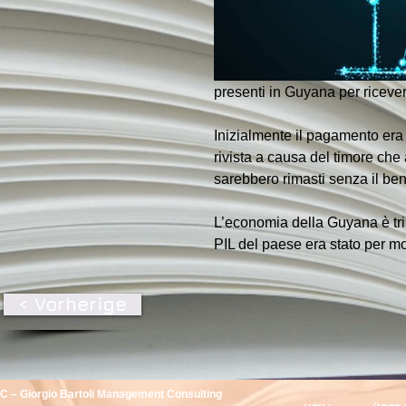
presenti in Guyana per ricever
Inizialmente il pagamento era 
rivista a causa del timore che
sarebbero rimasti senza il ben
L’economia della Guyana è tripl
PIL del paese era stato per mo
< Vorherige
 – Giorgio Bartoli Management Consulting