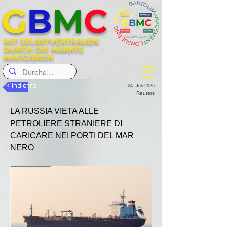
G
B
M
C
MIT SELBSTVERTRAUEN
DURCH DIE MÄRKTE
NAVIGIEREN
< Indietro
24. Juli 2025
Reuters
LA RUSSIA VIETA ALLE 
PETROLIERE STRANIERE DI 
CARICARE NEI PORTI DEL MAR 
NERO