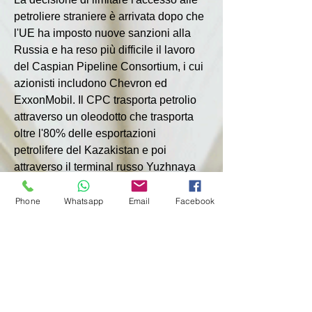
petroliere straniere è arrivata dopo che 
l'UE ha imposto nuove sanzioni alla 
Russia e ha reso più difficile il lavoro 
del Caspian Pipeline Consortium, i cui 
azionisti includono Chevron ed 
ExxonMobil. Il CPC trasporta petrolio 
attraverso un oleodotto che trasporta 
oltre l'80% delle esportazioni 
petrolifere del Kazakistan e poi 
attraverso il terminal russo Yuzhnaya 
Ozereyevka.
Phone
Whatsapp
Email
Facebook
In precedenza, le regole per le navi 
che attraccavano nei porti russi erano 
stabilite dal Ministero dei Trasporti e 
una procedura speciale per l'arrivo di 
navi straniere veniva applicata solo nel 
caso di un porto situato in prossimità di 