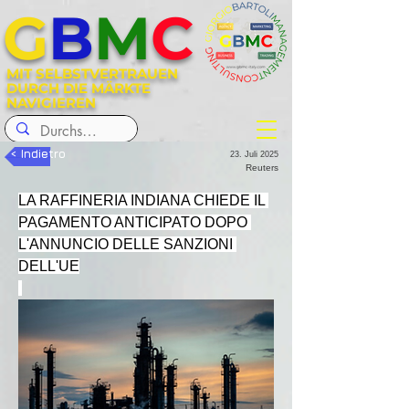
G
B
M
C
MIT SELBSTVERTRAUEN
DURCH DIE MÄRKTE
NAVIGIEREN
< Indietro
23. Juli 2025
Reuters
LA RAFFINERIA INDIANA CHIEDE IL 
PAGAMENTO ANTICIPATO DOPO 
L'ANNUNCIO DELLE SANZIONI 
DELL'UE