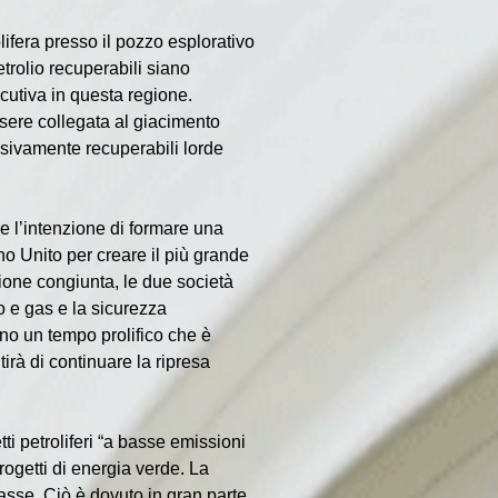
fera presso il pozzo esplorativo 
trolio recuperabili siano 
cutiva in questa regione. 
sere collegata al giacimento 
essivamente recuperabili lorde 
 l’intenzione di formare una 
no Unito per creare il più grande 
ione congiunta, le due società 
o e gas e la sicurezza 
no un tempo prolifico che è 
rà di continuare la ripresa 
ti petroliferi “a basse emissioni 
rogetti di energia verde. La 
asse. Ciò è dovuto in gran parte 