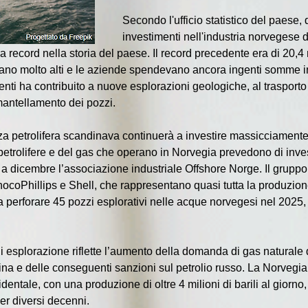
Secondo l'ufficio statistico del paese,
investimenti nell'industria norvegese de
fra record nella storia del paese. Il record precedente era di 20,4 m
rano molto alti e le aziende spendevano ancora ingenti somme in n
ti ha contribuito a nuove esplorazioni geologiche, al trasporto d
mantellamento dei pozzi.
 petrolifera scandinava continuerà a investire massicciamente n
trolifere e del gas che operano in Norvegia prevedono di investi
 a dicembre l’associazione industriale Offshore Norge. Il gruppo h
ocoPhillips e Shell, che rappresentano quasi tutta la produzione
 perforare 45 pozzi esplorativi nelle acque norvegesi nel 2025, r
i esplorazione riflette l’aumento della domanda di gas naturale 
ina e delle conseguenti sanzioni sul petrolio russo. La Norvegia 
dentale, con una produzione di oltre 4 milioni di barili al giorno
r diversi decenni.