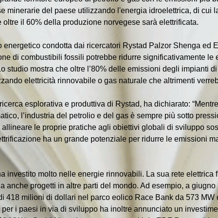
se minerarie del paese utilizzando l'energia idroelettrica, di cui l
tre il 60% della produzione norvegese sarà elettrificata.
 energetico condotta dai ricercatori Rystad Palzor Shenga ed E
ione di combustibili fossili potrebbe ridurre significativamente le 
Lo studio mostra che oltre l’80% delle emissioni degli impianti di
zzando elettricità rinnovabile o gas naturale che altrimenti verre
icerca esplorativa e produttiva di Rystad, ha dichiarato: “Mentre 
ico, l’industria del petrolio e del gas è sempre più sotto pressi
allineare le proprie pratiche agli obiettivi globali di sviluppo s
ettrificazione ha un grande potenziale per ridurre le emissioni m
a investito molto nelle energie rinnovabili. La sua rete elettric
zia anche progetti in altre parti del mondo. Ad esempio, a giugn
di 418 milioni di dollari nel parco eolico Race Bank da 573 MW 
per i paesi in via di sviluppo ha inoltre annunciato un investimento