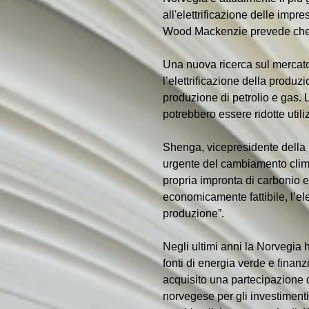
all'elettrificazione delle impre
Wood Mackenzie prevede che ol
Una nuova ricerca sul mercato
l’elettrificazione della produz
produzione di petrolio e gas. 
potrebbero essere ridotte utili
Shenga, vicepresidente della r
urgente del cambiamento climat
propria impronta di carbonio e 
economicamente fattibile, l’el
produzione”.
Negli ultimi anni la Norvegia h
fonti di energia verde e finan
acquisito una partecipazione 
norvegese per gli investimenti 