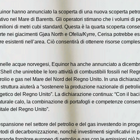
inor hanno annunciato la scoperta di una nuova scoperta petroli
tivo nel Mare di Barents. Gli operatori stimano che i volumi di pe
 milioni di metri cubi standard. Questa è la quarta scoperta conse
te nei giacimenti Gjøa North e Ofelia/Kyrre, Cerisa potrebbe es
ure esistenti nell’area. Ciò consentirà di ottenere risorse compl
 nelle acque norvegesi, Equinor ha anche annunciato a dicembre
hell che unirebbe le loro attività di combustibili fossili nel Reg
rolio e gas nel Mare del Nord del Regno Unito. In una dichiaraz
truttura aiuterà a “sostenere la produzione nazionale di petroli
etico del Regno Unito”. La dichiarazione continua: “Con il baci
turale calo, la combinazione di portafogli e competenze consenti
itale del Regno Unito”.
spansione nel settore del petrolio e del gas investendo in proget
di di decarbonizzazione, nonché investimenti significativi in ​​p
grande fornitore europeo di petrolio e gas con le emissioni più b