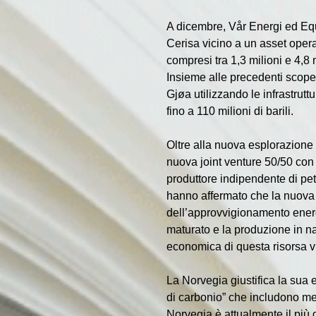
A dicembre, Vår Energi ed Equ
Cerisa vicino a un asset opera
compresi tra 1,3 milioni e 4,8
Insieme alle precedenti scoper
Gjøa utilizzando le infrastrutt
fino a 110 milioni di barili.
Oltre alla nuova esplorazione
nuova joint venture 50/50 con S
produttore indipendente di pet
hanno affermato che la nuova s
dell’approvvigionamento energ
maturato e la produzione in na
economica di questa risorsa v
La Norvegia giustifica la sua e
di carbonio” che includono meto
Norvegia è attualmente il più 