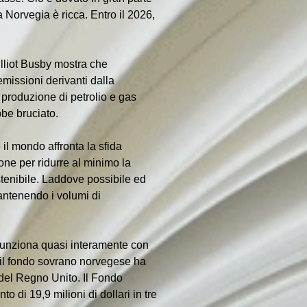
a Norvegia è ricca. Entro il 2026, 
lliot Busby mostra che 
emissioni derivanti dalla 
 produzione di petrolio e gas 
bbe bruciato.
il mondo affronta la sfida 
one per ridurre al minimo la 
ostenibile. Laddove possibile ed 
antenendo i volumi di 
a funziona quasi interamente con 
o il fondo sovrano norvegese ha 
del Regno Unito. Il Fondo 
 di 19,9 milioni di dollari in tre 