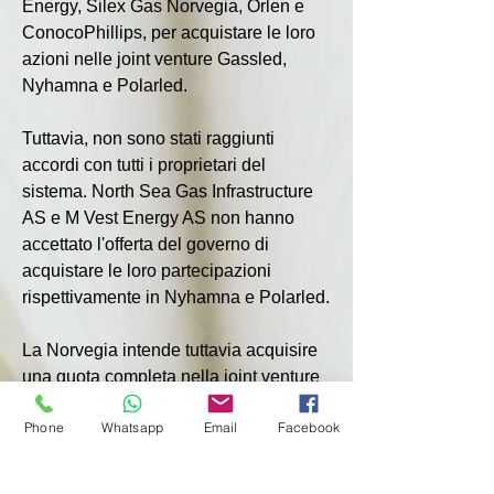
Energy, Silex Gas Norvegia, Orlen e 
ConocoPhillips, per acquistare le loro 
azioni nelle joint venture Gassled, 
Nyhamna e Polarled.
Tuttavia, non sono stati raggiunti 
accordi con tutti i proprietari del 
sistema. North Sea Gas Infrastructure 
AS e M Vest Energy AS non hanno 
accettato l'offerta del governo di 
acquistare le loro partecipazioni 
rispettivamente in Nyhamna e Polarled.
La Norvegia intende tuttavia acquisire 
una quota completa nella joint venture 
Nyhamna e Polarled.
Phone
Whatsapp
Email
Facebook
"Il governo intende acquisire le 
rimanenti partecipazioni in queste due 