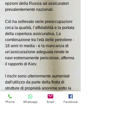
opzioni della Russia ad assicuratori 
prevalentemente nazionali.
Ciò ha sollevato serie preoccupazioni 
circa la qualità, l’affidabilità e la portata 
della copertura assicurativa. La 
combinazione tra l'età delle petroliere - 
18 anni in media - e la mancanza di 
un'assicurazione adeguata rende le 
navi estremamente pericolose, afferma 
il rapporto di Kiev.
I rischi sono ulteriormente aumentati 
dall'utilizzo da parte della flotta di 
strutture di proprietà anonime sotto la 
bandiera degli stati della lista grigia. 
Spesso coinvolgono più intermediari, 
Phone
Whatsapp
Email
Facebook
come contabili britannici e società con 
sede a Dubai, nascosti attraverso 