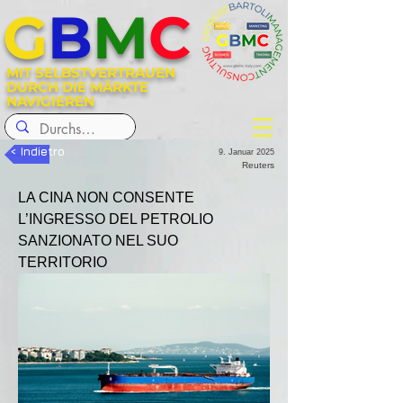
G
B
M
C
MIT SELBSTVERTRAUEN
DURCH DIE MÄRKTE
NAVIGIEREN
< Indietro
9. Januar 2025
Reuters
LA CINA NON CONSENTE 
L’INGRESSO DEL PETROLIO 
SANZIONATO NEL SUO 
TERRITORIO