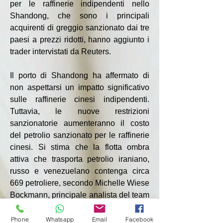
per le raffinerie indipendenti nello 
Shandong, che sono i principali 
acquirenti di greggio sanzionato dai tre 
paesi a prezzi ridotti, hanno aggiunto i 
trader intervistati da Reuters.
Il porto di Shandong ha affermato di 
non aspettarsi un impatto significativo 
sulle raffinerie cinesi indipendenti. 
Tuttavia, le nuove restrizioni 
sanzionatorie aumenteranno il costo 
del petrolio sanzionato per le raffinerie 
cinesi. Si stima che la flotta ombra 
attiva che trasporta petrolio iraniano, 
russo e venezuelano contenga circa 
669 petroliere, secondo Michelle Wiese 
Bockmann, principale analista del team 
di dati marittimi di Lloyd's List 
Intelligence. Di questo numero, 250-
Phone
Whatsapp
Email
Facebook