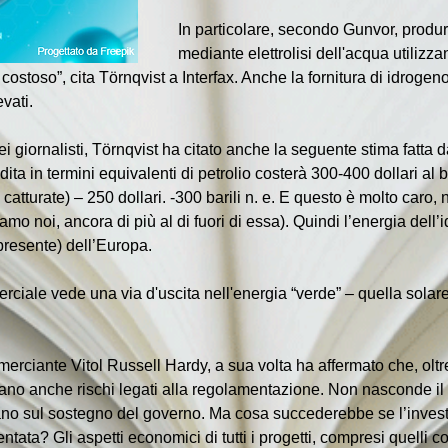
In particolare, secondo Gunvor, produr
mediante elettrolisi dell'acqua utilizza
ostoso”, cita Törnqvist a Interfax. Anche la fornitura di idroge
evati.
giornalisti, Törnqvist ha citato anche la seguente stima fatta 
ita in termini equivalenti di petrolio costerà 300-400 dollari al ba
catturate) – 250 dollari. -300 barili n. e. E questo è molto caro
o noi, ancora di più al di fuori di essa). Quindi l’energia dell’i
 presente) dell’Europa.
merciale vede una via d'uscita nell'energia “verde” – quella sola
merciante Vitol Russell Hardy, a sua volta ha affermato che, oltre
ano anche rischi legati alla regolamentazione. Non nasconde il fa
ano sul sostegno del governo. Ma cosa succederebbe se l’investi
tata? Gli aspetti economici di tutti i progetti, compresi quelli 