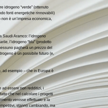
re idrogeno “verde” (ottenuto 
ndo fonti energetiche rinnovabili) 
no non è un’impresa economica, 
da Saudi Aramco: l’idrogeno 
rile, l’idrogeno “blu” (prodotto 
, nessuno pagherà un prezzo del 
drogeno è un possibile futuro (e, 
re, ad esempio – che in Europa è 
 ad essere non redditizi, i 
tto che nel calcolare i progetti 
mento venisse effettuato e la 
competitivi, stanno cambiando, ma 