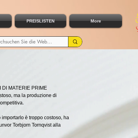
PREISLISTEN
More
DI MATERIE PRIME 
toso, ma la produzione di 
competitiva.
 importarlo è troppo costoso, ha 
nvor Torbjorn Tornqvist alla 