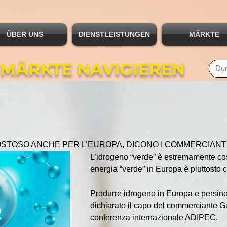
ÜBER UNS
DIENSTLEISTUNGEN
MÄRKTE
 MÄRKTE NAVIGIEREN
STOSO ANCHE PER L’EUROPA, DICONO I COMMERCIANTI 
L’idrogeno “verde” è estremamente cos
energia “verde” in Europa è piuttosto 
Produrre idrogeno in Europa e persino
dichiarato il capo del commerciante Gu
conferenza internazionale ADIPEC.