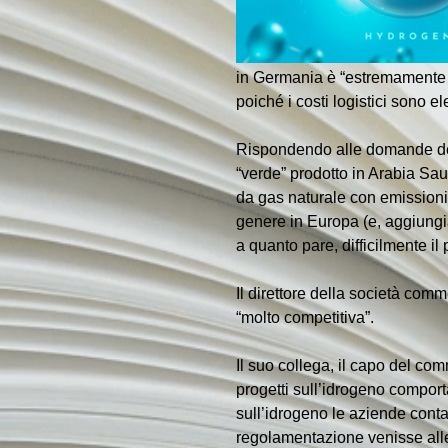
in Germania è “estremamente c
poiché i costi logistici sono el
Rispondendo alle domande dei 
“verde” prodotto in Arabia Saud
da gas naturale con emissioni 
genere in Europa (e, aggiungiam
a quanto pare, difficilmente il
Il direttore della società com
“molto competitiva”.
Il suo collega, il capo del com
progetti sull’idrogeno comport
sull’idrogeno le aziende cont
regolamentazione venisse allen