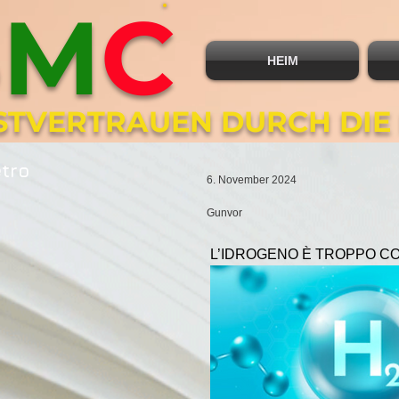
B
M
C
HEIM
BSTVERTRAUEN DURCH DIE
etro
6. November 2024
Gunvor
L’IDROGENO È TROPPO CO