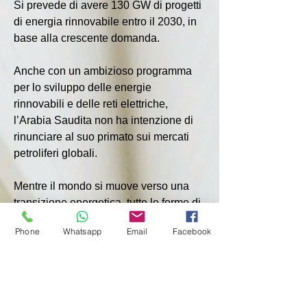
Si prevede di avere 130 GW di progetti 
di energia rinnovabile entro il 2030, in 
base alla crescente domanda.
Anche con un ambizioso programma 
per lo sviluppo delle energie 
rinnovabili e delle reti elettriche, 
l’Arabia Saudita non ha intenzione di 
rinunciare al suo primato sui mercati 
petroliferi globali.
Mentre il mondo si muove verso una 
transizione energetica, tutte le forme di 
energia saranno assolutamente 
Phone
Whatsapp
Email
Facebook
essenziali per garantire la sicurezza 
energetica globale, ha detto al forum il 
ministro dell’Energia saudita, il 
principe Abdulaziz bin Salman, come 
citato da Amena Bakr, analista senior 