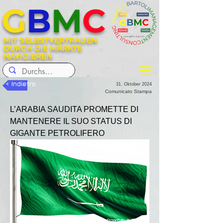
G
B
M
C
MIT SELBSTVERTRAUEN
DURCH DIE MÄRKTE
NAVIGIEREN
< Indietro
31. Oktober 2024
Comunicato Stampa
L’ARABIA SAUDITA PROMETTE DI 
MANTENERE IL SUO STATUS DI 
GIGANTE PETROLIFERO 