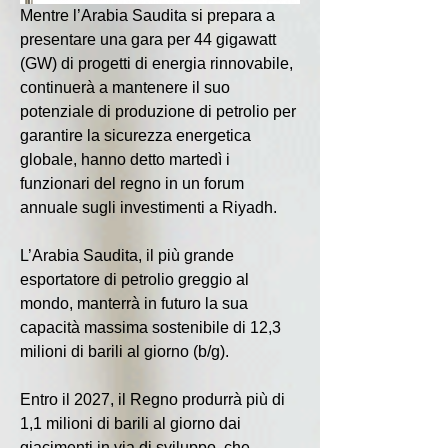
Mentre l’Arabia Saudita si prepara a 
presentare una gara per 44 gigawatt 
(GW) di progetti di energia rinnovabile, 
continuerà a mantenere il suo 
potenziale di produzione di petrolio per 
garantire la sicurezza energetica 
globale, hanno detto martedì i 
funzionari del regno in un forum 
annuale sugli investimenti a Riyadh.
L’Arabia Saudita, il più grande 
esportatore di petrolio greggio al 
mondo, manterrà in futuro la sua 
capacità massima sostenibile di 12,3 
milioni di barili al giorno (b/g).
Entro il 2027, il Regno produrrà più di 
1,1 milioni di barili al giorno dai 
giacimenti in via di sviluppo, che 