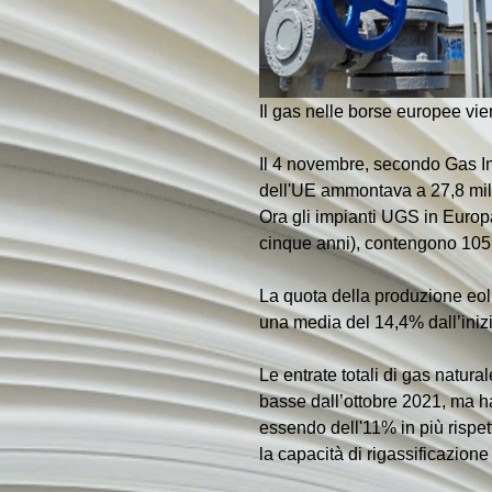
Il gas nelle borse europee vie
Il 4 novembre, secondo Gas Inf
dell'UE ammontava a 27,8 milion
Ora gli impianti UGS in Europa
cinque anni), contengono 105,5
La quota della produzione eoli
una media del 14,4% dall’iniz
Le entrate totali di gas natura
basse dall’ottobre 2021, ma ha
essendo dell'11% in più rispet
la capacità di rigassificazion