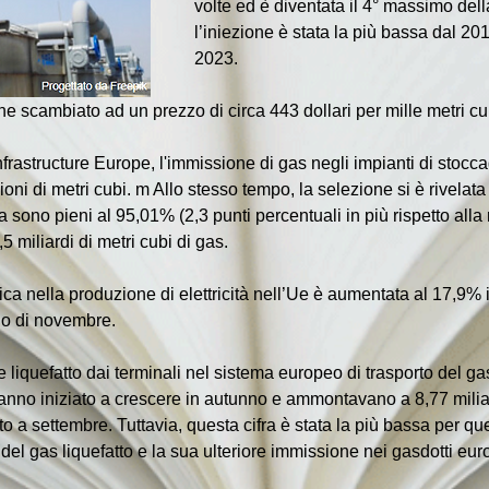
volte ed è diventata il 4° massimo del
l’iniezione è stata la più bassa dal 201
2023.
ne scambiato ad un prezzo di circa 443 dollari per mille metri cu
rastructure Europe, l'immissione di gas negli impianti di stocca
i di metri cubi. m Allo stesso tempo, la selezione si è rivelata d
 sono pieni al 95,01% (2,3 punti percentuali in più rispetto alla 
 miliardi di metri cubi di gas.
ca nella produzione di elettricità nell’Ue è aumentata al 17,9% i
io di novembre.
le liquefatto dai terminali nel sistema europeo di trasporto del g
nno iniziato a crescere in autunno e ammontavano a 8,77 miliardi
to a settembre. Tuttavia, questa cifra è stata la più bassa per 
e del gas liquefatto e la sua ulteriore immissione nei gasdotti eu