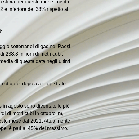
la storia per questo mese, mentre 
2 e inferiore del 38% rispetto al 
bi.
ggio sotterranei di gas nei Paesi 
i 238,8 milioni di metri cubi. 
media di questa data negli ultimi 
n ottobre, dopo aver registrato 
as in agosto sono diventate le più 
 di metri cubi in ottobre. m, 
questo mese dal 2021. Attualmente 
ropei è pari al 45% del massimo.