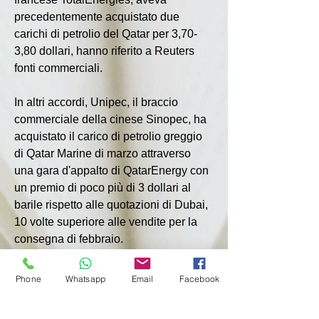
precedentemente acquistato due 
carichi di petrolio del Qatar per 3,70-
3,80 dollari, hanno riferito a Reuters 
fonti commerciali.
In altri accordi, Unipec, il braccio 
commerciale della cinese Sinopec, ha 
acquistato il carico di petrolio greggio 
di Qatar Marine di marzo attraverso 
una gara d'appalto di QatarEnergy con 
un premio di poco più di 3 dollari al 
barile rispetto alle quotazioni di Dubai, 
10 volte superiore alle vendite per la 
consegna di febbraio.
Inoltre, la cinese Sinochem ha 
Phone
Whatsapp
Email
Facebook
acquistato il petrolio dell’Upper Zakum 
da Cepsa Abu Dhabi a marzo, e la 